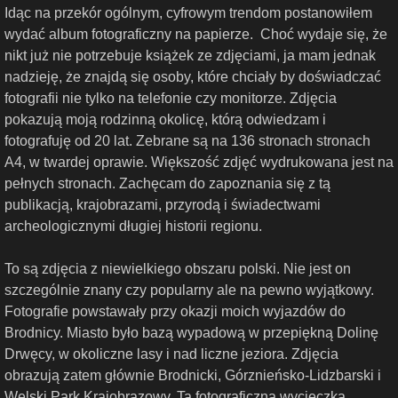
Idąc na przekór ogólnym, cyfrowym trendom postanowiłem
wydać album fotograficzny na papierze. Choć wydaje się, że
nikt już nie potrzebuje książek ze zdjęciami, ja mam jednak
nadzieję, że znajdą się osoby, które chciały by doświadczać
fotografii nie tylko na telefonie czy monitorze. Zdjęcia
pokazują moją rodzinną okolicę, którą odwiedzam i
fotografuję od 20 lat. Zebrane są na 136 stronach stronach
A4, w twardej oprawie. Większość zdjęć wydrukowana jest na
pełnych stronach. Zachęcam do zapoznania się z tą
publikacją, krajobrazami, przyrodą i świadectwami
archeologicznymi długiej historii regionu.
To są zdjęcia z niewielkiego obszaru polski. Nie jest on
szczególnie znany czy popularny ale na pewno wyjątkowy.
Fotografie powstawały przy okazji moich wyjazdów do
Brodnicy. Miasto było bazą wypadową w przepiękną Dolinę
Drwęcy, w okoliczne lasy i nad liczne jeziora. Zdjęcia
obrazują zatem głównie Brodnicki, Górznieńsko-Lidzbarski i
Welski Park Krajobrazowy. Ta fotograficzna wycieczka