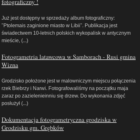
fotograficzny !
Już jest dostępny w sprzedaży album fotograficzny:
"Ptolemais zaginione miasto w Libii". Publikacja jest
świadectwem 10-letnich polskich wykopalisk w antycznym
mieście, (...)
Fotogrametria latawcowa w Samborach - Rusi gmina
Wizna
Grodzisko położone jest w malowniczym miejscu połączenia
rzek Biebrzy i Narwi. Fotografowaliśmy na początku maja
zaraz po zazielenieinniu się drzew. Do wykonania zdjęć
posłużył (...)
Dokumentacja fotogrametryczna grodziska w
Grodzisku gm. Grębków