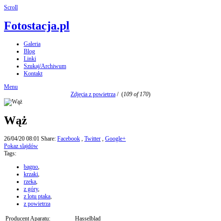
Scroll
Fotostacja.pl
Galeria
Blog
Linki
Szukaj/Archiwum
Kontakt
Menu
Zdjęcia z powietrza
/
(
109 of 170
)
Wąż
26/04/20 08:01
Share:
Facebook
,
Twitter
,
Google+
Pokaz slajdów
Tags:
bagno
,
krzaki
,
rzeka
,
z góry
,
z lotu ptaka
,
z powietrza
Producent Aparatu:
Hasselblad