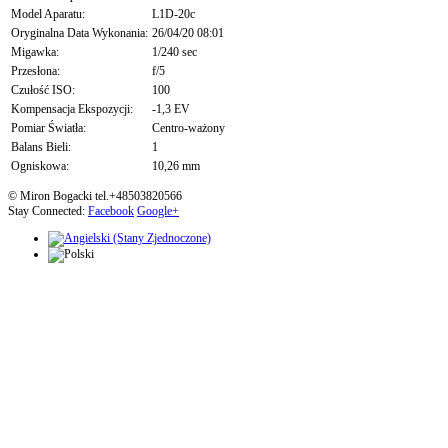
Model Aparatu:
L1D-20c
Oryginalna Data Wykonania:
26/04/20 08:01
Migawka:
1/240 sec
Przesłona:
f/5
Czułość ISO:
100
Kompensacja Ekspozycji:
-1,3 EV
Pomiar Światła:
Centro-ważony
Balans Bieli:
1
Ogniskowa:
10,26 mm
© Miron Bogacki tel.+48503820566
Stay Connected:
Facebook
Google+