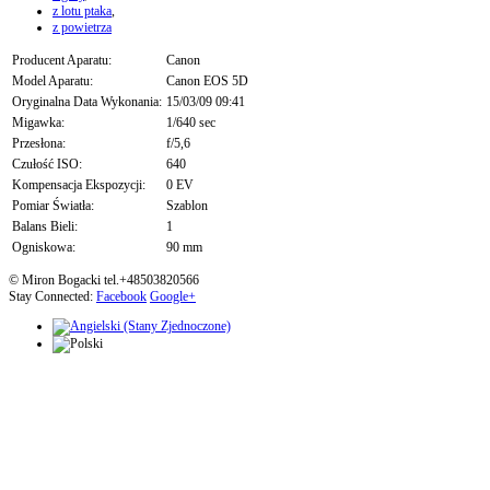
z lotu ptaka
,
z powietrza
Producent Aparatu:
Canon
Model Aparatu:
Canon EOS 5D
Oryginalna Data Wykonania:
15/03/09 09:41
Migawka:
1/640 sec
Przesłona:
f/5,6
Czułość ISO:
640
Kompensacja Ekspozycji:
0 EV
Pomiar Światła:
Szablon
Balans Bieli:
1
Ogniskowa:
90 mm
© Miron Bogacki tel.+48503820566
Stay Connected:
Facebook
Google+