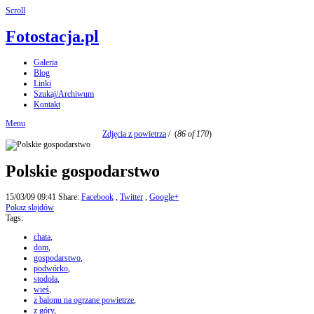
Scroll
Fotostacja.pl
Galeria
Blog
Linki
Szukaj/Archiwum
Kontakt
Menu
Zdjęcia z powietrza
/
(
86 of 170
)
Polskie gospodarstwo
15/03/09 09:41
Share:
Facebook
,
Twitter
,
Google+
Pokaz slajdów
Tags:
chata
,
dom
,
gospodarstwo
,
podwórko
,
stodoła
,
wieś
,
z balonu na ogrzane powietrze
,
z góry
,