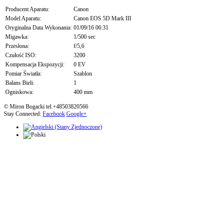
Producent Aparatu:
Canon
Model Aparatu:
Canon EOS 5D Mark III
Oryginalna Data Wykonania:
01/09/16 06:31
Migawka:
1/500 sec
Przesłona:
f/5,6
Czułość ISO:
3200
Kompensacja Ekspozycji:
0 EV
Pomiar Światła:
Szablon
Balans Bieli:
1
Ogniskowa:
400 mm
© Miron Bogacki tel.+48503820566
Stay Connected:
Facebook
Google+