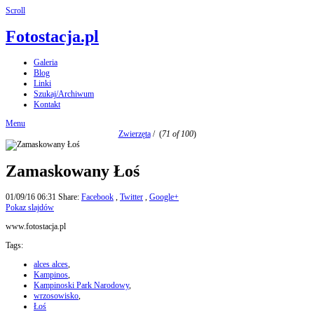
Scroll
Fotostacja.pl
Galeria
Blog
Linki
Szukaj/Archiwum
Kontakt
Menu
Zwierzęta
/
(
71 of 100
)
Zamaskowany Łoś
01/09/16 06:31
Share:
Facebook
,
Twitter
,
Google+
Pokaz slajdów
www.fotostacja.pl
Tags:
alces alces
,
Kampinos
,
Kampinoski Park Narodowy
,
wrzosowisko
,
Łoś