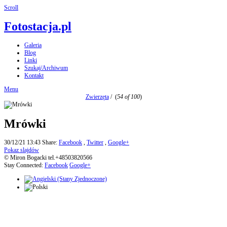
Scroll
Fotostacja.pl
Galeria
Blog
Linki
Szukaj/Archiwum
Kontakt
Menu
Zwierzęta
/
(
54 of 100
)
Mrówki
30/12/21 13:43
Share:
Facebook
,
Twitter
,
Google+
Pokaz slajdów
© Miron Bogacki tel.+48503820566
Stay Connected:
Facebook
Google+