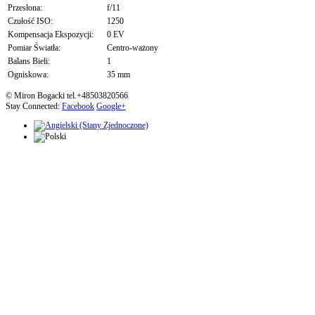
Przesłona:
f/11
Czułość ISO:
1250
Kompensacja Ekspozycji:
0 EV
Pomiar Światła:
Centro-ważony
Balans Bieli:
1
Ogniskowa:
35 mm
© Miron Bogacki tel.+48503820566
Stay Connected:
Facebook
Google+