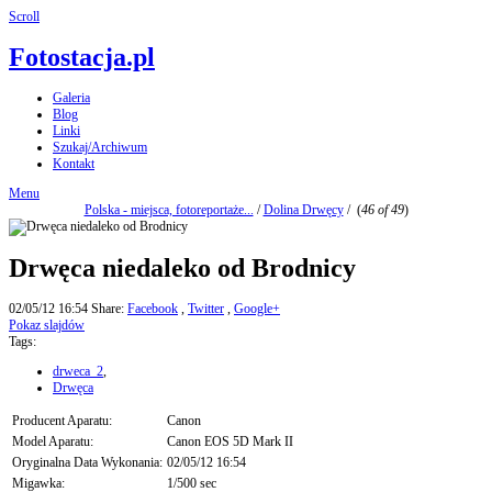
Scroll
Fotostacja.pl
Galeria
Blog
Linki
Szukaj/Archiwum
Kontakt
Menu
Polska - miejsca, fotoreportaże...
/
Dolina Drwęcy
/
(
46 of 49
)
Drwęca niedaleko od Brodnicy
02/05/12 16:54
Share:
Facebook
,
Twitter
,
Google+
Pokaz slajdów
Tags:
drweca_2
,
Drwęca
Producent Aparatu:
Canon
Model Aparatu:
Canon EOS 5D Mark II
Oryginalna Data Wykonania:
02/05/12 16:54
Migawka:
1/500 sec