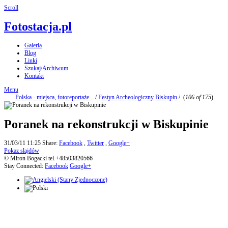
Scroll
Fotostacja.pl
Galeria
Blog
Linki
Szukaj/Archiwum
Kontakt
Menu
Polska - miejsca, fotoreportaże...
/
Festyn Archeologiczny Biskupin
/
(
106 of 175
)
Poranek na rekonstrukcji w Biskupinie
31/03/11 11:25
Share:
Facebook
,
Twitter
,
Google+
Pokaz slajdów
© Miron Bogacki tel.+48503820566
Stay Connected:
Facebook
Google+