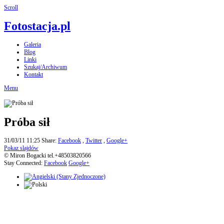
Scroll
Fotostacja.pl
Galeria
Blog
Linki
Szukaj/Archiwum
Kontakt
Menu
Próba sił
31/03/11 11:25
Share:
Facebook
,
Twitter
,
Google+
Pokaz slajdów
© Miron Bogacki tel.+48503820566
Stay Connected:
Facebook
Google+