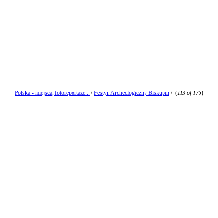
Polska - miejsca, fotoreportaże...
/
Festyn Archeologiczny Biskupin
/
(
113 of 175
)