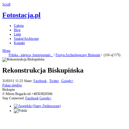
Scroll
Fotostacja.pl
Galeria
Blog
Linki
Szukaj/Archiwum
Kontakt
Menu
Polska - miejsca, fotoreportaże...
/
Festyn Archeologiczny Biskupin
/
(
116 of 175
)
Rekonstrukcja Biskupińska
31/03/11 11:25
Share:
Facebook
,
Twitter
,
Google+
Pokaz slajdów
Biskupin
© Miron Bogacki tel.+48503820566
Stay Connected:
Facebook
Google+