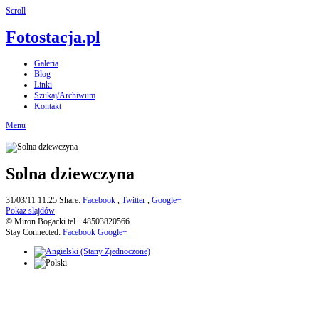
Scroll
Fotostacja.pl
Galeria
Blog
Linki
Szukaj/Archiwum
Kontakt
Menu
Solna dziewczyna
31/03/11 11:25
Share:
Facebook
,
Twitter
,
Google+
Pokaz slajdów
© Miron Bogacki tel.+48503820566
Stay Connected:
Facebook
Google+