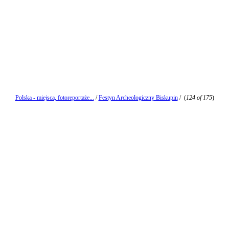
Polska - miejsca, fotoreportaże...
/
Festyn Archeologiczny Biskupin
/
(
124 of 175
)