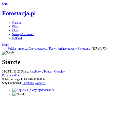
Scroll
Fotostacja.pl
Galeria
Blog
Linki
Szukaj/Archiwum
Kontakt
Menu
Polska - miejsca, fotoreportaże...
/
Festyn Archeologiczny Biskupin
/
(
127 of 175
)
Starcie
31/03/11 11:25
Share:
Facebook
,
Twitter
,
Google+
Pokaz slajdów
© Miron Bogacki tel.+48503820566
Stay Connected:
Facebook
Google+