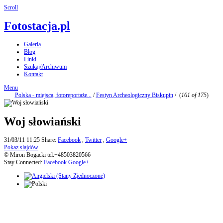
Scroll
Fotostacja.pl
Galeria
Blog
Linki
Szukaj/Archiwum
Kontakt
Menu
Polska - miejsca, fotoreportaże...
/
Festyn Archeologiczny Biskupin
/
(
161 of 175
)
Woj słowiański
31/03/11 11:25
Share:
Facebook
,
Twitter
,
Google+
Pokaz slajdów
© Miron Bogacki tel.+48503820566
Stay Connected:
Facebook
Google+