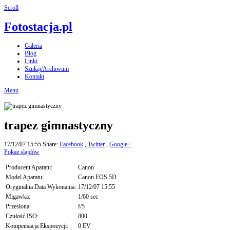
Scroll
Fotostacja.pl
Galeria
Blog
Linki
Szukaj/Archiwum
Kontakt
Menu
trapez gimnastyczny
17/12/07 15:55
Share:
Facebook
,
Twitter
,
Google+
Pokaz slajdów
Producent Aparatu:
Canon
Model Aparatu:
Canon EOS 5D
Oryginalna Data Wykonania:
17/12/07 15:55
Migawka:
1/60 sec
Przesłona:
f/5
Czułość ISO:
800
Kompensacja Ekspozycji:
0 EV