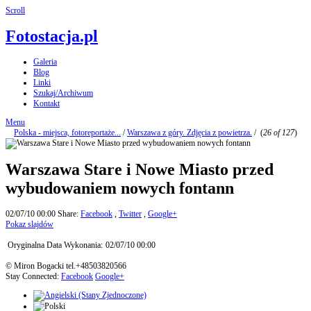
Scroll
Fotostacja.pl
Galeria
Blog
Linki
Szukaj/Archiwum
Kontakt
Menu
Polska - miejsca, fotoreportaże...
/
Warszawa z góry. Zdjęcia z powietrza.
/
(
26 of 127
)
Warszawa Stare i Nowe Miasto przed
wybudowaniem nowych fontann
02/07/10 00:00
Share:
Facebook
,
Twitter
,
Google+
Pokaz slajdów
Oryginalna Data Wykonania:
02/07/10 00:00
© Miron Bogacki tel.+48503820566
Stay Connected:
Facebook
Google+