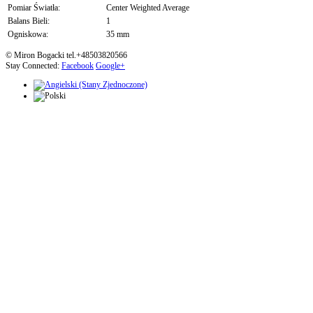
Pomiar Światła:
Center Weighted Average
Balans Bieli:
1
Ogniskowa:
35 mm
© Miron Bogacki tel.+48503820566
Stay Connected:
Facebook
Google+