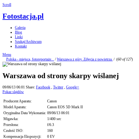
Scroll
Fotostacja.pl
Galeria
Blog
Linki
Szukaj/Archiwum
Kontakt
Menu
Polska - miejsca, fotoreportaże...
/
Warszawa z góry. Zdjęcia z powietrza.
/
(
60 of 127
)
Warszawa od strony skarpy wiślanej
09/06/13 06:01
Share:
Facebook
,
Twitter
,
Google+
Pokaz slajdów
Producent Aparatu:
Canon
Model Aparatu:
Canon EOS 5D Mark II
Oryginalna Data Wykonania:
09/06/13 06:01
Migawka:
1/400 sec
Przesłona:
f/6.3
Czułość ISO:
160
Kompensacja Ekspozycji:
0 EV