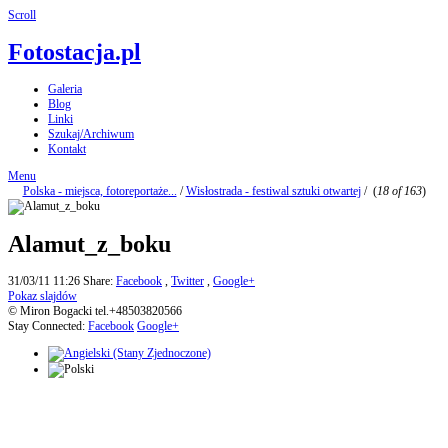
Scroll
Fotostacja.pl
Galeria
Blog
Linki
Szukaj/Archiwum
Kontakt
Menu
Polska - miejsca, fotoreportaże...
/
Wisłostrada - festiwal sztuki otwartej
/
(
18 of 163
)
Alamut_z_boku
31/03/11 11:26
Share:
Facebook
,
Twitter
,
Google+
Pokaz slajdów
© Miron Bogacki tel.+48503820566
Stay Connected:
Facebook
Google+