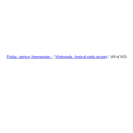
Polska - miejsca, fotoreportaże...
/
Wisłostrada - festiwal sztuki otwartej
/
(
64 of 163
)