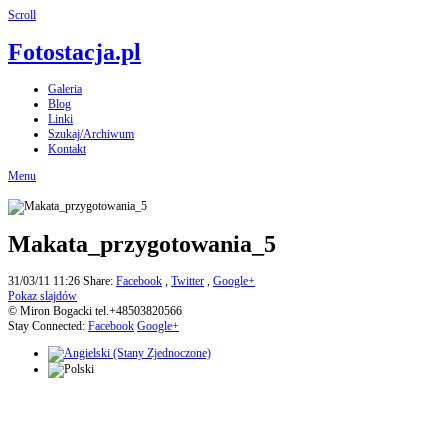
Scroll
Fotostacja.pl
Galeria
Blog
Linki
Szukaj/Archiwum
Kontakt
Menu
Makata_przygotowania_5
31/03/11 11:26
Share:
Facebook
,
Twitter
,
Google+
Pokaz slajdów
© Miron Bogacki tel.+48503820566
Stay Connected:
Facebook
Google+