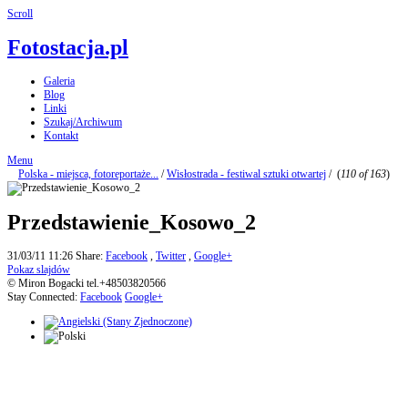
Scroll
Fotostacja.pl
Galeria
Blog
Linki
Szukaj/Archiwum
Kontakt
Menu
Polska - miejsca, fotoreportaże...
/
Wisłostrada - festiwal sztuki otwartej
/
(
110 of 163
)
Przedstawienie_Kosowo_2
31/03/11 11:26
Share:
Facebook
,
Twitter
,
Google+
Pokaz slajdów
© Miron Bogacki tel.+48503820566
Stay Connected:
Facebook
Google+