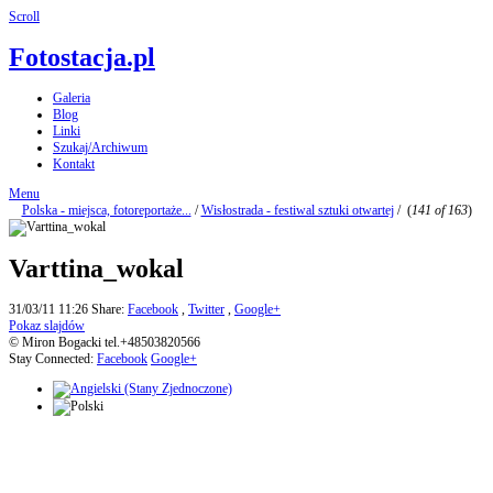
Scroll
Fotostacja.pl
Galeria
Blog
Linki
Szukaj/Archiwum
Kontakt
Menu
Polska - miejsca, fotoreportaże...
/
Wisłostrada - festiwal sztuki otwartej
/
(
141 of 163
)
Varttina_wokal
31/03/11 11:26
Share:
Facebook
,
Twitter
,
Google+
Pokaz slajdów
© Miron Bogacki tel.+48503820566
Stay Connected:
Facebook
Google+