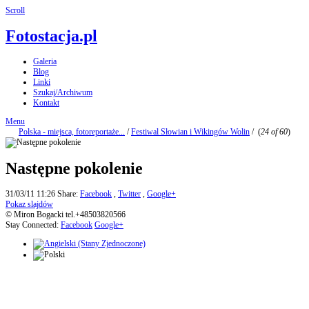
Scroll
Fotostacja.pl
Galeria
Blog
Linki
Szukaj/Archiwum
Kontakt
Menu
Polska - miejsca, fotoreportaże...
/
Festiwal Słowian i Wikingów Wolin
/
(
24 of 60
)
Następne pokolenie
31/03/11 11:26
Share:
Facebook
,
Twitter
,
Google+
Pokaz slajdów
© Miron Bogacki tel.+48503820566
Stay Connected:
Facebook
Google+