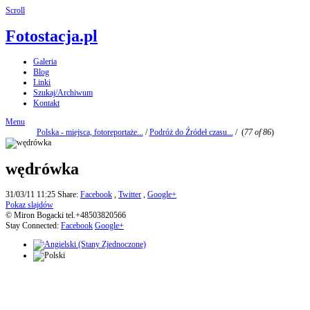
Scroll
Fotostacja.pl
Galeria
Blog
Linki
Szukaj/Archiwum
Kontakt
Menu
Polska - miejsca, fotoreportaże...
/
Podróż do Źródeł czasu...
/
(
77 of 86
)
wędrówka
31/03/11 11:25
Share:
Facebook
,
Twitter
,
Google+
Pokaz slajdów
© Miron Bogacki tel.+48503820566
Stay Connected:
Facebook
Google+