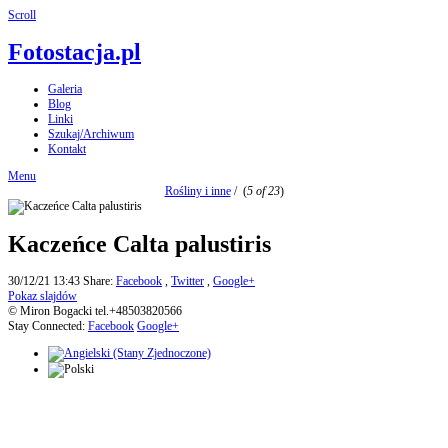
Scroll
Fotostacja.pl
Galeria
Blog
Linki
Szukaj/Archiwum
Kontakt
Menu
Rośliny i inne
/
(
5 of 23
)
Kaczeńce Calta palustiris
30/12/21 13:43
Share:
Facebook
,
Twitter
,
Google+
Pokaz slajdów
© Miron Bogacki tel.+48503820566
Stay Connected:
Facebook
Google+