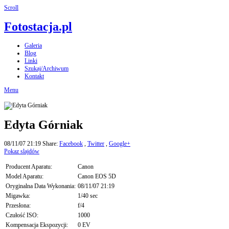
Scroll
Fotostacja.pl
Galeria
Blog
Linki
Szukaj/Archiwum
Kontakt
Menu
Edyta Górniak
08/11/07 21:19
Share:
Facebook
,
Twitter
,
Google+
Pokaz slajdów
Producent Aparatu:
Canon
Model Aparatu:
Canon EOS 5D
Oryginalna Data Wykonania:
08/11/07 21:19
Migawka:
1/40 sec
Przesłona:
f/4
Czułość ISO:
1000
Kompensacja Ekspozycji:
0 EV