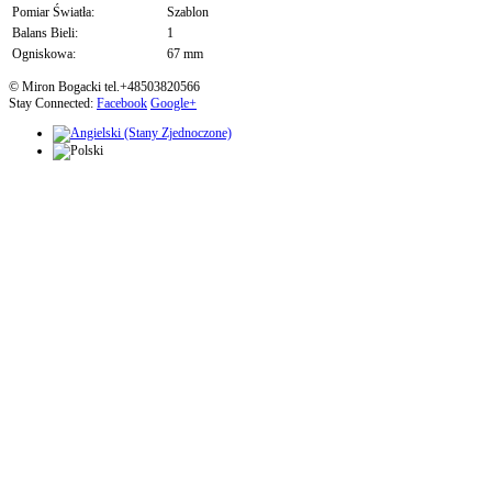
Pomiar Światła:
Szablon
Balans Bieli:
1
Ogniskowa:
67 mm
© Miron Bogacki tel.+48503820566
Stay Connected:
Facebook
Google+