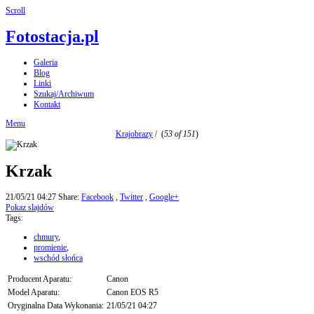
Scroll
Fotostacja.pl
Galeria
Blog
Linki
Szukaj/Archiwum
Kontakt
Menu
Krajobrazy
/
(
53 of 151
)
Krzak
21/05/21 04:27
Share:
Facebook
,
Twitter
,
Google+
Pokaz slajdów
Tags:
chmury
,
promienie
,
wschód słońca
Producent Aparatu:
Canon
Model Aparatu:
Canon EOS R5
Oryginalna Data Wykonania:
21/05/21 04:27