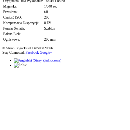
Oryginalna Data Wykonania:
16/04/11 05:58
Migawka:
1/640 sec
Przesłona:
f/8
Czułość ISO:
200
Kompensacja Ekspozycji:
0 EV
Pomiar Światła:
Szablon
Balans Bieli:
1
Ogniskowa:
200 mm
© Miron Bogacki tel.+48503820566
Stay Connected:
Facebook
Google+