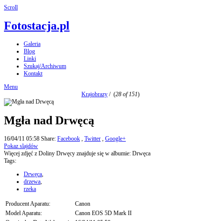
Scroll
Fotostacja.pl
Galeria
Blog
Linki
Szukaj/Archiwum
Kontakt
Menu
Krajobrazy
/
(
28 of 151
)
Mgła nad Drwęcą
16/04/11 05:58
Share:
Facebook
,
Twitter
,
Google+
Pokaz slajdów
Więcej zdjęć z Doliny Drwęcy znajduje się w albumie: Drwęca
Tags:
Drwęca
,
drzewa
,
rzeka
Producent Aparatu:
Canon
Model Aparatu:
Canon EOS 5D Mark II