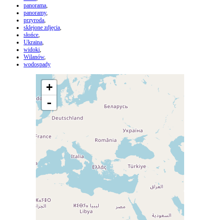
panorama
,
panoramy
,
przyroda
,
sklejone zdjęcia
,
słońce
,
Ukraina
,
widoki
,
Wilanów
,
wodospady
+
-