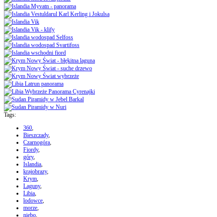
Tags:
360
,
Bieszczady
,
Czarnogóra
,
Fiordy
,
góry
,
Islandia
,
krajobrazy
,
Krym
,
Laguny
,
Libia
,
lodowce
,
morze
,
niebo
,