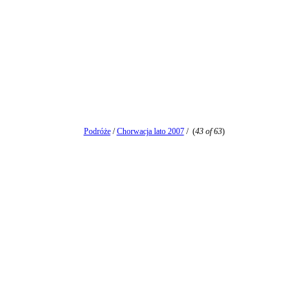
Podróże
/
Chorwacja lato 2007
/
(
43 of 63
)