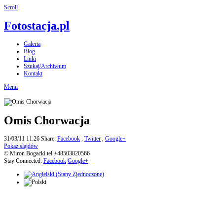
Scroll
Fotostacja.pl
Galeria
Blog
Linki
Szukaj/Archiwum
Kontakt
Menu
Omis Chorwacja
31/03/11 11:26
Share:
Facebook
,
Twitter
,
Google+
Pokaz slajdów
© Miron Bogacki tel.+48503820566
Stay Connected:
Facebook
Google+