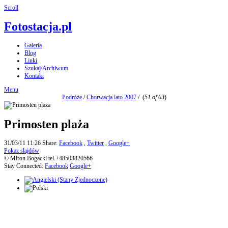
Scroll
Fotostacja.pl
Galeria
Blog
Linki
Szukaj/Archiwum
Kontakt
Menu
Podróże
/
Chorwacja lato 2007
/
(
51 of 63
)
Primosten plaża
31/03/11 11:26
Share:
Facebook
,
Twitter
,
Google+
Pokaz slajdów
© Miron Bogacki tel.+48503820566
Stay Connected:
Facebook
Google+