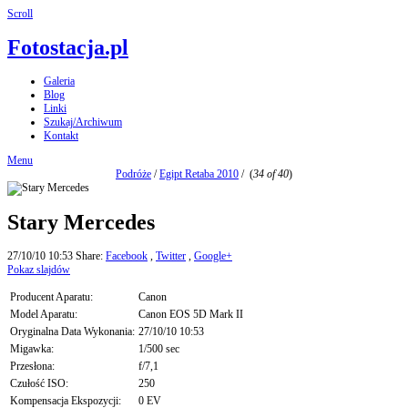
Scroll
Fotostacja.pl
Galeria
Blog
Linki
Szukaj/Archiwum
Kontakt
Menu
Podróże
/
Egipt Retaba 2010
/
(
34 of 40
)
Stary Mercedes
27/10/10 10:53
Share:
Facebook
,
Twitter
,
Google+
Pokaz slajdów
Producent Aparatu:
Canon
Model Aparatu:
Canon EOS 5D Mark II
Oryginalna Data Wykonania:
27/10/10 10:53
Migawka:
1/500 sec
Przesłona:
f/7,1
Czułość ISO:
250
Kompensacja Ekspozycji:
0 EV