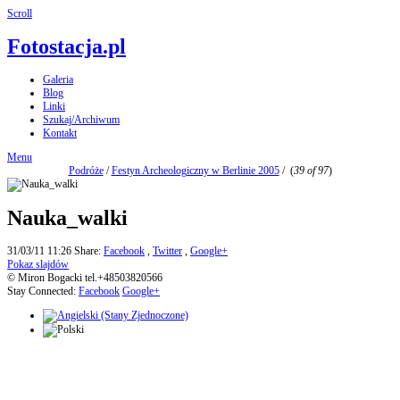
Scroll
Fotostacja.pl
Galeria
Blog
Linki
Szukaj/Archiwum
Kontakt
Menu
Podróże
/
Festyn Archeologiczny w Berlinie 2005
/
(
39 of 97
)
Nauka_walki
31/03/11 11:26
Share:
Facebook
,
Twitter
,
Google+
Pokaz slajdów
© Miron Bogacki tel.+48503820566
Stay Connected:
Facebook
Google+