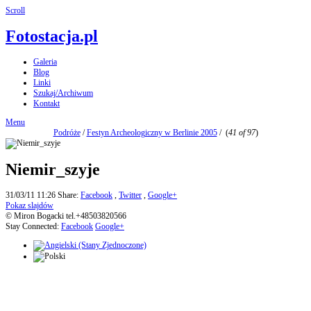
Scroll
Fotostacja.pl
Galeria
Blog
Linki
Szukaj/Archiwum
Kontakt
Menu
Podróże
/
Festyn Archeologiczny w Berlinie 2005
/
(
41 of 97
)
Niemir_szyje
31/03/11 11:26
Share:
Facebook
,
Twitter
,
Google+
Pokaz slajdów
© Miron Bogacki tel.+48503820566
Stay Connected:
Facebook
Google+