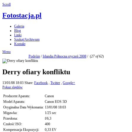
Scroll
Fotostacja.pl
Galeria
Blog
Linki
Szukaj/Archiwum
Kontakt
Menu
Podróże
/
Irlandia Północna styczeń 2008
/
(
27 of 62
)
Derry ofiary konfliktu
13/01/08 18:03
Share:
Facebook
,
Twitter
,
Google+
Pokaz slajdów
Producent Aparatu:
Canon
Model Aparatu:
Canon EOS 5D
Oryginalna Data Wykonania:
13/01/08 18:03
Migawka:
1/25 sec
Przesłona:
f/6,3
Czułość ISO:
400
Kompensacja Ekspozycji:
0,33 EV