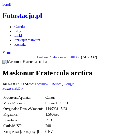
Scroll
Fotostacja.pl
Galeria
Blog
Linki
Szukaj/Archiwum
Kontakt
Menu
Podróże
/
Islandia lato 2008
/
(
24 of 132
)
Maskonur Fratercula arctica
14/07/08 15:23
Share:
Facebook
,
Twitter
,
Google+
Pokaz slajdów
Producent Aparatu:
Canon
Model Aparatu:
Canon EOS 5D
Oryginalna Data Wykonania:
14/07/08 15:23
Migawka:
1/500 sec
Przesłona:
f/6,3
Czułość ISO:
200
Kompensacja Ekspozycji:
0 EV