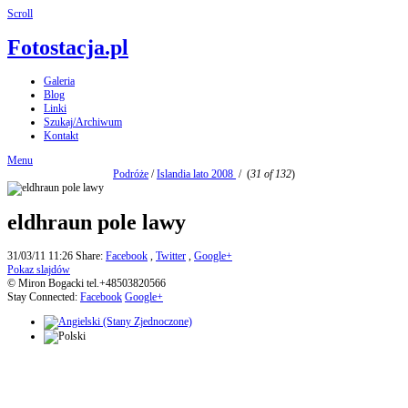
Scroll
Fotostacja.pl
Galeria
Blog
Linki
Szukaj/Archiwum
Kontakt
Menu
Podróże
/
Islandia lato 2008
/
(
31 of 132
)
eldhraun pole lawy
31/03/11 11:26
Share:
Facebook
,
Twitter
,
Google+
Pokaz slajdów
© Miron Bogacki tel.+48503820566
Stay Connected:
Facebook
Google+