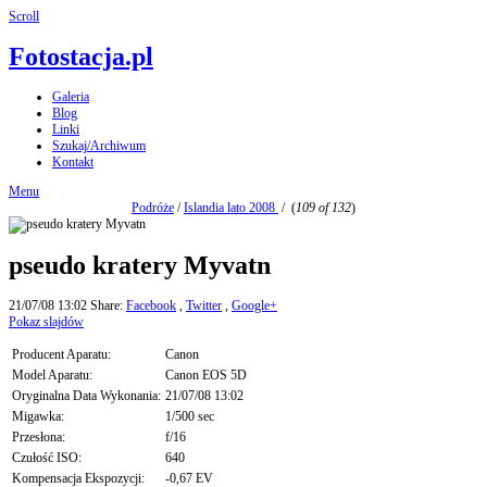
Scroll
Fotostacja.pl
Galeria
Blog
Linki
Szukaj/Archiwum
Kontakt
Menu
Podróże
/
Islandia lato 2008
/
(
109 of 132
)
pseudo kratery Myvatn
21/07/08 13:02
Share:
Facebook
,
Twitter
,
Google+
Pokaz slajdów
Producent Aparatu:
Canon
Model Aparatu:
Canon EOS 5D
Oryginalna Data Wykonania:
21/07/08 13:02
Migawka:
1/500 sec
Przesłona:
f/16
Czułość ISO:
640
Kompensacja Ekspozycji:
-0,67 EV