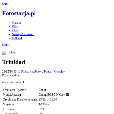
Scroll
Fotostacja.pl
Galeria
Blog
Linki
Szukaj/Archiwum
Kontakt
Menu
Trinidad
23/12/14 13:10
Share:
Facebook
,
Twitter
,
Google+
Pokaz slajdów
www.fotostacja.pl
Producent Aparatu:
Canon
Model Aparatu:
Canon EOS 5D Mark III
Oryginalna Data Wykonania:
23/12/14 13:10
Migawka:
1/125 sec
Przesłona:
f/7.1