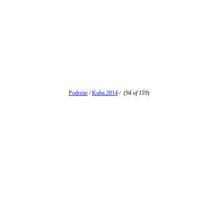
Podróże
/
Kuba 2014
/
(
94 of 159
)