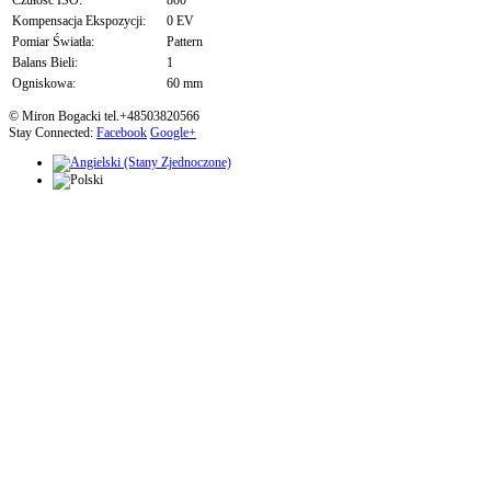
Czułość ISO:
800
Kompensacja Ekspozycji:
0 EV
Pomiar Światła:
Pattern
Balans Bieli:
1
Ogniskowa:
60 mm
© Miron Bogacki tel.+48503820566
Stay Connected:
Facebook
Google+