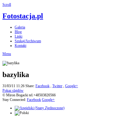
Scroll
Fotostacja.pl
Galeria
Blog
Linki
Szukaj/Archiwum
Kontakt
Menu
bazylika
31/03/11 11:26
Share:
Facebook
,
Twitter
,
Google+
Pokaz slajdów
© Miron Bogacki tel.+48503820566
Stay Connected:
Facebook
Google+