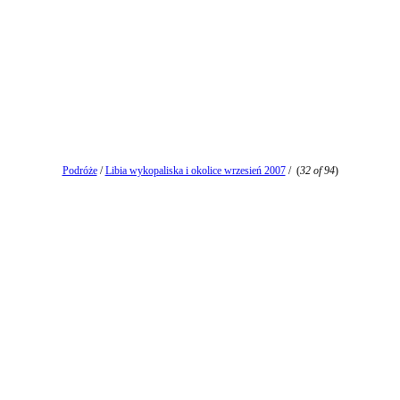
Podróże
/
Libia wykopaliska i okolice wrzesień 2007
/
(
32 of 94
)