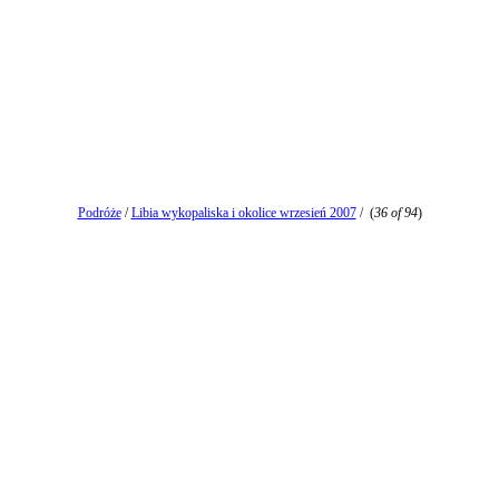
Podróże
/
Libia wykopaliska i okolice wrzesień 2007
/
(
36 of 94
)