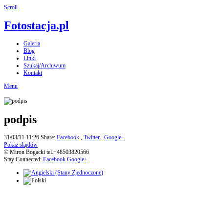
Scroll
Fotostacja.pl
Galeria
Blog
Linki
Szukaj/Archiwum
Kontakt
Menu
podpis
31/03/11 11:26
Share:
Facebook
,
Twitter
,
Google+
Pokaz slajdów
© Miron Bogacki tel.+48503820566
Stay Connected:
Facebook
Google+