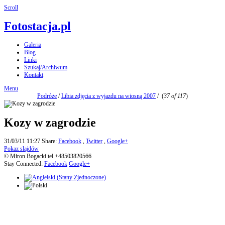
Scroll
Fotostacja.pl
Galeria
Blog
Linki
Szukaj/Archiwum
Kontakt
Menu
Podróże
/
Libia zdjęcia z wyjazdu na wiosną 2007
/
(
37 of 117
)
Kozy w zagrodzie
31/03/11 11:27
Share:
Facebook
,
Twitter
,
Google+
Pokaz slajdów
© Miron Bogacki tel.+48503820566
Stay Connected:
Facebook
Google+