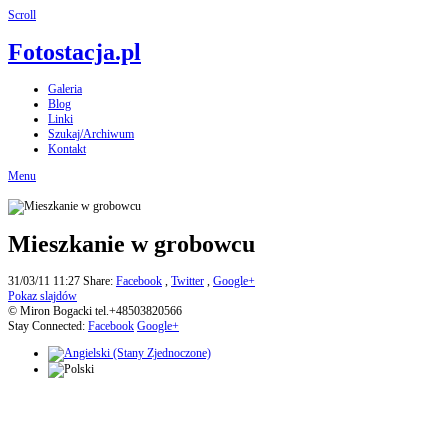
Scroll
Fotostacja.pl
Galeria
Blog
Linki
Szukaj/Archiwum
Kontakt
Menu
Mieszkanie w grobowcu
31/03/11 11:27
Share:
Facebook
,
Twitter
,
Google+
Pokaz slajdów
© Miron Bogacki tel.+48503820566
Stay Connected:
Facebook
Google+