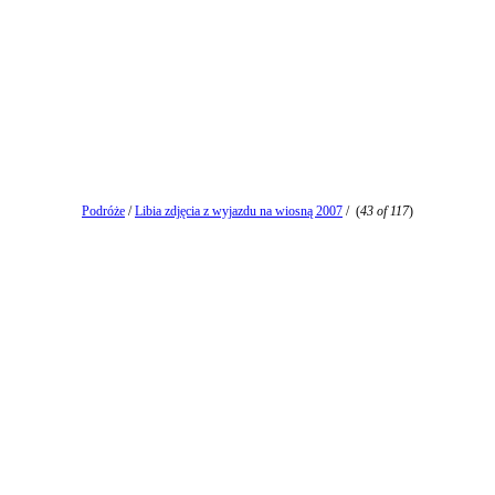
Podróże
/
Libia zdjęcia z wyjazdu na wiosną 2007
/
(
43 of 117
)