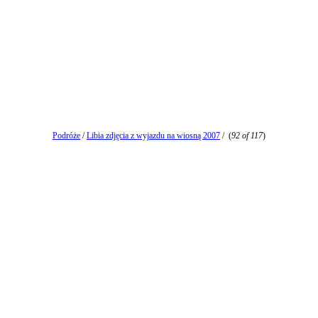
Podróże
/
Libia zdjęcia z wyjazdu na wiosną 2007
/
(
92 of 117
)