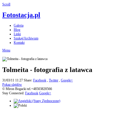
Scroll
Fotostacja.pl
Galeria
Blog
Linki
Szukaj/Archiwum
Kontakt
Menu
Tolmeita - fotografia z latawca
31/03/11 11:27
Share:
Facebook
,
Twitter
,
Google+
Pokaz slajdów
© Miron Bogacki tel.+48503820566
Stay Connected:
Facebook
Google+