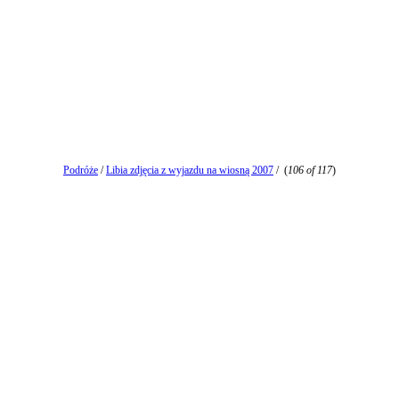
Podróże
/
Libia zdjęcia z wyjazdu na wiosną 2007
/
(
106 of 117
)