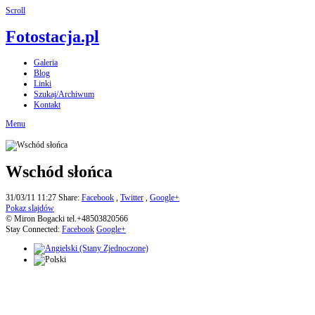
Scroll
Fotostacja.pl
Galeria
Blog
Linki
Szukaj/Archiwum
Kontakt
Menu
Wschód słońca
31/03/11 11:27
Share:
Facebook
,
Twitter
,
Google+
Pokaz slajdów
© Miron Bogacki tel.+48503820566
Stay Connected:
Facebook
Google+