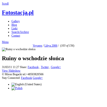
Scroll
Fotostacja.pl
Gallery
Blog
Linki
Search/Archive
Contact
Menu
Voyages
/
Libya 2006
/
(
103 of 156
)
Ruiny o wschodzie słońca
31/03/11 11:27
Share:
Facebook
,
Twitter
,
Google+
View Slideshow
© Miron Bogacki tel.+48503820566
Stay Connected:
Facebook
Google+