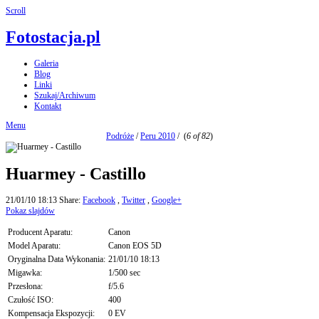
Scroll
Fotostacja.pl
Galeria
Blog
Linki
Szukaj/Archiwum
Kontakt
Menu
Podróże
/
Peru 2010
/
(
6 of 82
)
Huarmey - Castillo
21/01/10 18:13
Share:
Facebook
,
Twitter
,
Google+
Pokaz slajdów
Producent Aparatu:
Canon
Model Aparatu:
Canon EOS 5D
Oryginalna Data Wykonania:
21/01/10 18:13
Migawka:
1/500 sec
Przesłona:
f/5.6
Czułość ISO:
400
Kompensacja Ekspozycji:
0 EV