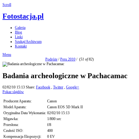
Scroll
Fotostacja.pl
Galeria
Blog
Linki
Szukaj/Archiwum
Kontakt
Menu
Podróże
/
Peru 2010
/
(
51 of 82
)
Badania archeologiczne w Pachacamac
02/02/10 15:13
Share:
Facebook
,
Twitter
,
Google+
Pokaz slajdów
Producent Aparatu:
Canon
Model Aparatu:
Canon EOS 5D Mark II
Oryginalna Data Wykonania:
02/02/10 15:13
Migawka:
1/800 sec
Przesłona:
f/8
Czułość ISO:
400
Kompensacja Ekspozycji:
0 EV