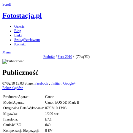
Scroll
Fotostacja.pl
Galeria
Blog
Linki
Szukaj/Archiwum
Kontakt
Menu
Podróże
/
Peru 2010
/
(
70 of 82
)
Publiczność
07/02/10 13:03
Share:
Facebook
,
Twitter
,
Google+
Pokaz slajdów
Producent Aparatu:
Canon
Model Aparatu:
Canon EOS 5D Mark II
Oryginalna Data Wykonania:
07/02/10 13:03
Migawka:
1/200 sec
Przesłona:
f/7.1
Czułość ISO:
640
Kompensacja Ekspozycji:
0 EV