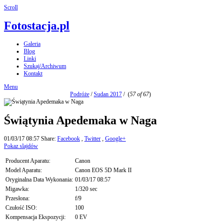
Scroll
Fotostacja.pl
Galeria
Blog
Linki
Szukaj/Archiwum
Kontakt
Menu
Podróże
/
Sudan 2017
/
(
57 of 67
)
Świątynia Apedemaka w Naga
01/03/17 08:57
Share:
Facebook
,
Twitter
,
Google+
Pokaz slajdów
Producent Aparatu:
Canon
Model Aparatu:
Canon EOS 5D Mark II
Oryginalna Data Wykonania:
01/03/17 08:57
Migawka:
1/320 sec
Przesłona:
f/9
Czułość ISO:
100
Kompensacja Ekspozycji:
0 EV