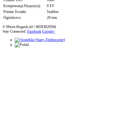
Czułość ISO:
1600
Kompensacja Ekspozycji:
0 EV
Pomiar Światła:
Szablon
Ogniskowa:
28 mm
© Miron Bogacki tel.+48503820566
Stay Connected:
Facebook
Google+