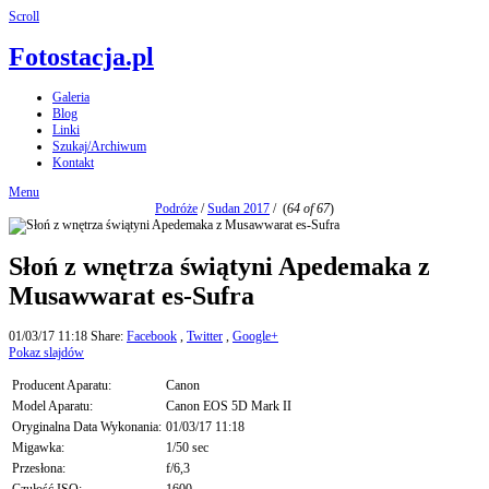
Scroll
Fotostacja.pl
Galeria
Blog
Linki
Szukaj/Archiwum
Kontakt
Menu
Podróże
/
Sudan 2017
/
(
64 of 67
)
Słoń z wnętrza świątyni Apedemaka z
Musawwarat es-Sufra
01/03/17 11:18
Share:
Facebook
,
Twitter
,
Google+
Pokaz slajdów
Producent Aparatu:
Canon
Model Aparatu:
Canon EOS 5D Mark II
Oryginalna Data Wykonania:
01/03/17 11:18
Migawka:
1/50 sec
Przesłona:
f/6,3