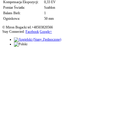
Kompensacja Ekspozycji:
0,33 EV
Pomiar Światła:
Szablon
Balans Bieli:
1
Ogniskowa:
50 mm
© Miron Bogacki tel.+48503820566
Stay Connected:
Facebook
Google+